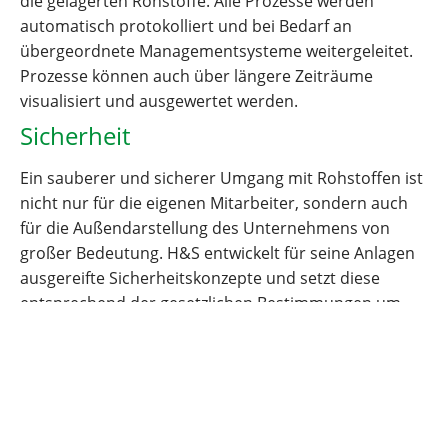
die gelagerten Rohstoffe. Alle Prozesse werden
automatisch protokolliert und bei Bedarf an
übergeordnete Managementsysteme weitergeleitet.
Prozesse können auch über längere Zeiträume
visualisiert und ausgewertet werden.
Sicherheit
Ein sauberer und sicherer Umgang mit Rohstoffen ist
nicht nur für die eigenen Mitarbeiter, sondern auch
für die Außendarstellung des Unternehmens von
großer Bedeutung. H&S entwickelt für seine Anlagen
ausgereifte Sicherheitskonzepte und setzt diese
entsprechend der gesetzlichen Bestimmungen um.
Als amtlich zugelassener Fachbetrieb nach §19WHG
kümmern wir uns um alle erforderlichen
wasserrechtlichen Genehmigungen. Unsere
Ingenieure sind beim TÜV ausgebildete Brand- und
Explosionsschutz-Experten. Zudem verfügt der H&S-